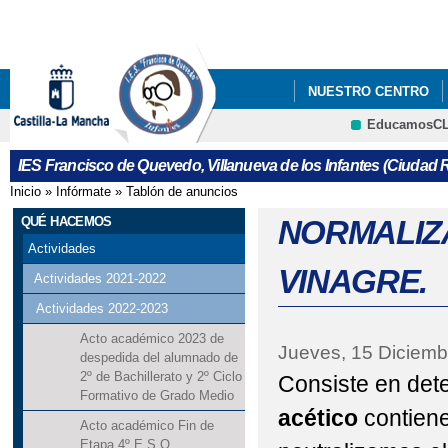
Pa
co
pri
NUESTRO CENTRO
EducamosC
ERASMUS+
LIBRO
Cultura
IES Francisco de Quevedo, Villanueva de los Infantes (Ciudad R
REUNIONES CON FAMIL
Inicio
»
Infórmate
»
Tablón de anuncios
Se encuentra usted aquí
QUÉ HACEMOS
NORMALIZ
Actividades
VINAGRE.
Actividades 2021-2022
Actividades 2022-2023
Acto académico 2023 de
Jueves, 15 Diciemb
despedida del alumnado de
2º de Bachillerato y 2º Ciclo
Consiste en det
Formativo de Grado Medio
acético
contiene
Acto académico Fin de
Etapa 4º E.S.O.