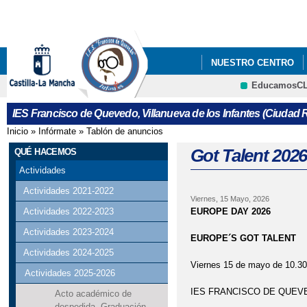
Pa
co
pri
NUESTRO CENTRO
EducamosC
ERASMUS+
LIBRO
Cultura
IES Francisco de Quevedo, Villanueva de los Infantes (Ciudad R
REUNIONES CON FAMIL
Inicio
»
Infórmate
»
Tablón de anuncios
Se encuentra usted aquí
Got Talent 2026
QUÉ HACEMOS
Actividades
Actividades 2021-2022
Viernes, 15 Mayo, 2026
EUROPE DAY 2026
Actividades 2022-2023
Actividades 2023-2024
EUROPE´S GOT TALENT
Actividades 2024-2025
Viernes 15 de mayo de 10.30
Actividades 2025-2026
IES FRANCISCO DE QUEV
Acto académico de
despedida. Graduación