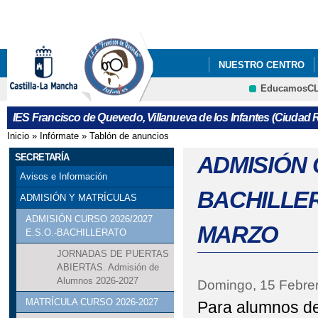
Pa
co
pri
NUESTRO CENTRO
EducamosC
ERASMUS+
LIBRO
Cultura
IES Francisco de Quevedo, Villanueva de los Infantes (Ciudad R
REUNIONES CON FAMIL
Inicio
»
Infórmate
»
Tablón de anuncios
Se encuentra usted aquí
SECRETARÍA
ADMISIÓN C
Avisos e Información
BACHILLER
ADMISIÓN Y MATRÍCULAS
ADMISIÓN CURSO 2026/2027
MARZO
E.S.O.-BACHILLERATO
JORNADAS DE PUERTAS
ABIERTAS. Admisión de
Alumnos 2026-2027
Domingo, 15 Febre
MATRÍCULA CURSO 2026-2027
Para alumnos d