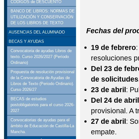
CÓDIGOS de DESCUENTO
BANCO DE LIBROS: NORMAS DE
UTILIZACIÓN Y CONSERVACIÓN
DE LOS LIBROS DE TEXTO
Fechas del pro
AUSENCIAS DEL ALUMNADO
BECAS Y AYUDAS
19 de febrero
Convocatoria de ayudas Libros de
resoluciones pr
texto. Curso 2026/2027 (Período
Ordinario)
Del 23 de febr
Propuesta de resolución provisional
de solicitude
de la Convocatoria de Ayudas de
Libros de Texto (Periodo Ordinario).
23 de abril
: Pu
Curso 2026/27
Del 24 de abril
BECAS de estudios
postobligatorios para el curso 2026-
provisional. 
2027
27 de abril
: So
Convocatorias de ayudas para el
ámbito de Educación de Castilla-La
empate.
Mancha.