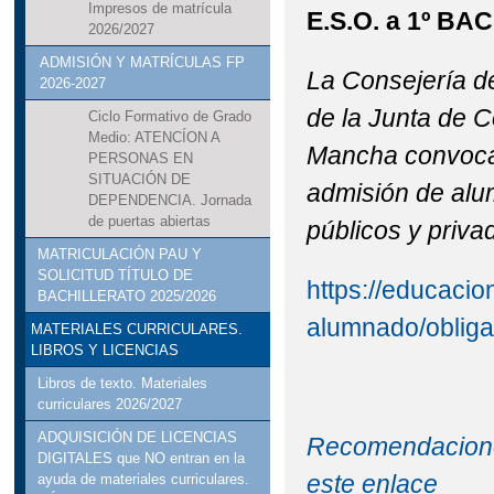
Impresos de matrícula
E.S.O. a 1º B
2026/2027
ADMISIÓN Y MATRÍCULAS FP
La Consejería d
2026-2027
de la Junta de 
Ciclo Formativo de Grado
Medio: ATENCÍON A
Mancha convoca,
PERSONAS EN
SITUACIÓN DE
admisión de alu
DEPENDENCIA. Jornada
de puertas abiertas
públicos y priva
MATRICULACIÓN PAU Y
SOLICITUD TÍTULO DE
https://educacio
BACHILLERATO 2025/2026
alumnado/obliga
MATERIALES CURRICULARES.
LIBROS Y LICENCIAS
Libros de texto. Materiales
curriculares 2026/2027
ADQUISICIÓN DE LICENCIAS
Recomendacione
DIGITALES que NO entran en la
este enlace
ayuda de materiales curriculares.