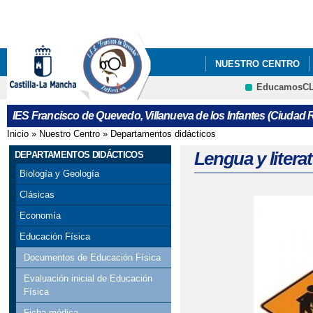
Pa
co
pri
NUESTRO CENTRO
EducamosC
ERASMUS+
LIBRO
Cultura
IES Francisco de Quevedo, Villanueva de los Infantes (Ciudad R
REUNIONES CON FAMIL
Inicio
»
Nuestro Centro
»
Departamentos didácticos
Se encuentra usted aquí
Lengua y litera
DEPARTAMENTOS DIDÁCTICOS
Biología y Geología
Clásicas
Economía
Educación Física
Documentos de Educación Física
Evaluación inicial de Educación
Física
Ficha médica