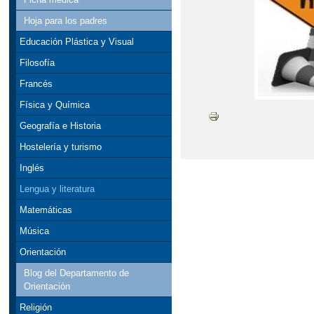
Hoja para los padres
Educación Plástica y Visual
Filosofía
Francés
Física y Química
Geografía e Historia
Hostelería y turismo
Inglés
Lengua y literatura
Matemáticas
Música
Orientación
Blog del Departamento de
Orientación
Religión