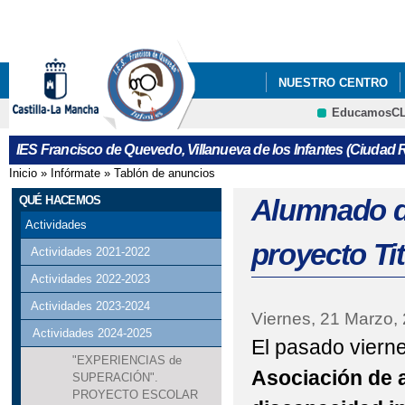
Pa
co
pri
NUESTRO CENTRO
EducamosC
ERASMUS+
LIBRO
Cultura
IES Francisco de Quevedo, Villanueva de los Infantes (Ciudad R
REUNIONES CON FAMIL
Inicio
»
Infórmate
»
Tablón de anuncios
Se encuentra usted aquí
QUÉ HACEMOS
Alumnado de
Actividades
proyecto Ti
Actividades 2021-2022
Actividades 2022-2023
Actividades 2023-2024
Viernes, 21 Marzo,
Actividades 2024-2025
El pasado viern
"EXPERIENCIAS de
Asociación de 
SUPERACIÓN".
PROYECTO ESCOLAR