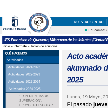
Pa
co
pri
NUESTRO CENTRO
EducamosC
ERASMUS+
LIBRO
Cultura
IES Francisco de Quevedo, Villanueva de los Infantes (Ciudad R
REUNIONES CON FAMIL
Inicio
»
Infórmate
»
Tablón de anuncios
Se encuentra usted aquí
QUÉ HACEMOS
Acto acadé
Actividades
alumnado de
Actividades 2021-2022
Actividades 2022-2023
2025
Actividades 2023-2024
Actividades 2024-2025
Lunes, 19 Mayo, 2
"EXPERIENCIAS de
SUPERACIÓN".
El pasado
jueve
PROYECTO ESCOLAR