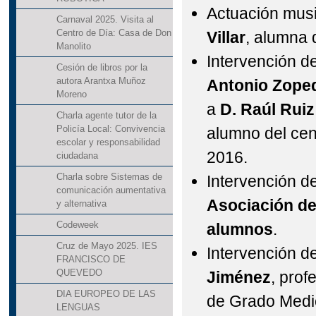
Actuación musi
Carnaval 2025. Visita al
Centro de Día: Casa de Don
Villar
, alumna 
Manolito
Intervención de
Cesión de libros por la
autora Arantxa Muñoz
Antonio Zope
Moreno
a
D. Raúl Rui
Charla agente tutor de la
Policía Local: Convivencia
alumno del cen
escolar y responsabilidad
2016.
ciudadana
Charla sobre Sistemas de
Intervención d
comunicación aumentativa
Asociación de
y alternativa
Codeweek
alumnos
.
Cruz de Mayo 2025. IES
Intervención d
FRANCISCO DE
QUEVEDO
Jiménez
, prof
DIA EUROPEO DE LAS
de Grado Medi
LENGUAS