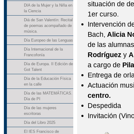
situación de d
DIA de la Mujer y la Niña en
la Ciencia
1er curso.
Diá de San Valentín: Recital
Intervención d
de poemas acompañado de
música.
Bach,
Alicia N
Día Europeo de las Lenguas
de las alumnas
Día Internacional de la
Rodríguez
y
A
Francofonía
a cargo de
Pila
Día de Europa. II Edición de
Got Talent
Entrega de orl
Día de la Educación Física
Actuación musi
en la calle
Día de las MATEMÁTICAS.
centro.
Día de PI
Despedida
Día de las mujeres
escritoras
Invitación (Vin
Día del Libro 2025
El IES Francisco de