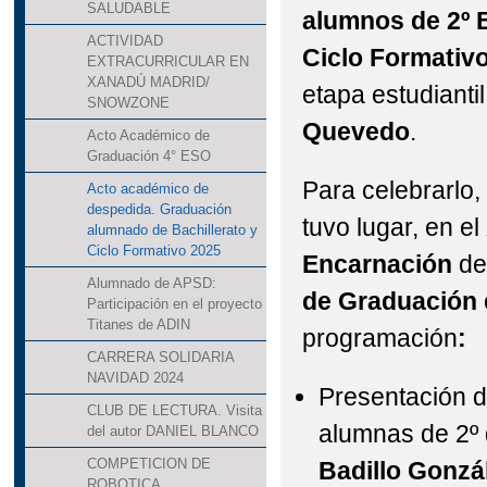
SALUDABLE
alumnos de 2º B
ACTIVIDAD
Ciclo Formativ
EXTRACURRICULAR EN
XANADÚ MADRID/
etapa estudiantil
SNOWZONE
Quevedo
.
Acto Académico de
Graduación 4° ESO
Para celebrarlo, 
Acto académico de
despedida. Graduación
tuvo lugar, en el
alumnado de Bachillerato y
Ciclo Formativo 2025
Encarnación
de 
Alumnado de APSD:
de Graduación
Participación en el proyecto
Titanes de ADIN
programación
:
CARRERA SOLIDARIA
NAVIDAD 2024
Presentación d
CLUB DE LECTURA. Visita
alumnas de 2º 
del autor DANIEL BLANCO
COMPETICION DE
Badillo Gonzá
ROBOTICA