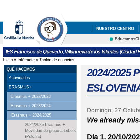
Pa
co
pri
NUESTRO CENTRO
EducamosC
ERASMUS+
LIBRO
Cultura
IES Francisco de Quevedo, Villanueva de los Infantes (Ciudad R
REUNIONES CON FAMIL
Inicio
»
Infórmate
»
Tablón de anuncios
Se encuentra usted aquí
QUÉ HACEMOS
2024/2025
Actividades
ESLOVENIA
ERASMUS+
Erasmus + 2022/2023
Erasmus + 2023/2024
Domingo, 27 Octub
Erasmus + 2024/2025
We already mis
2024/2025 Erasmus +.
Movilidad de grupo a Lebork
Día 1. 20/10/20
(Polonia)