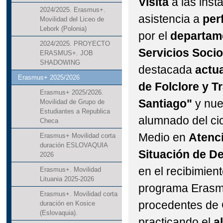
Visita
a las inst
2024/2025. Erasmus+.
asistencia a
per
Movilidad del Liceo de
Lebork (Polonia)
por el
departam
2024/2025. PROYECTO
Servicios Socio
ERASMUS+. JOB
SHADOWING
destacada
actu
Erasmus+ 2025/2026
de Folclore y T
Erasmus+ 2025/2026.
Santiago"
y nue
Movilidad de Grupo de
Estudiantes a Republica
alumnado del ci
Checa
Medio en
Atenc
Erasmus+ Movilidad corta
duración ESLOVAQUIA
Situación de D
2026
en el recibimien
Erasmus+. Movilidad
Lituania 2025-2026
programa Erasmu
Erasmus+. Movilidad corta
procedentes de 
duración en Kosice
(Eslovaquia).
practicando el
a