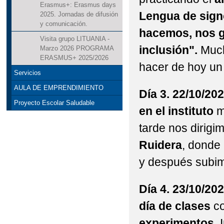
Erasmus+: Erasmus days
Lengua de sig
2025. Jornadas de difusión
y comunicación.
hacemos, nos g
Visita grupo LITUANIA -
inclusión".
Much
Marzo 2026 PROGRAMA
ERASMUS+ 2025/2026
hacer de hoy un 
Servicios
AULA DE EMPRENDIMIENTO
Día 3. 22/10/202
Proyecto Escolar Saludable
en el instituto
mu
tarde nos dirigi
Ruidera
, donde
y después subim
Día 4. 23/10/20
día de clases
c
experimentos
.